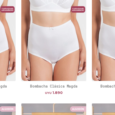
agda
Bombacha Clásica Magda
Bombac
1.890
UYU