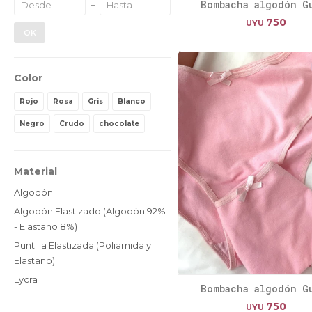
Bombacha algodón G
750
UYU
OK
Color
Rojo
Rosa
Gris
Blanco
Negro
Crudo
chocolate
Material
Algodón
Algodón Elastizado (Algodón 92%
- Elastano 8%)
Puntilla Elastizada (Poliamida y
Elastano)
Lycra
Bombacha algodón G
750
UYU