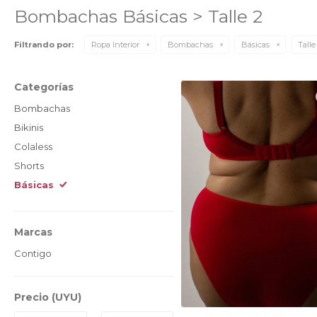
Bombachas Básicas > Talle 2
Filtrando por:
Ropa Interior
Bombachas
Básicas
Talle
Categorías
Bombachas
Bikinis
Colaless
Shorts
Básicas
Marcas
Contigo
Precio
(UYU)