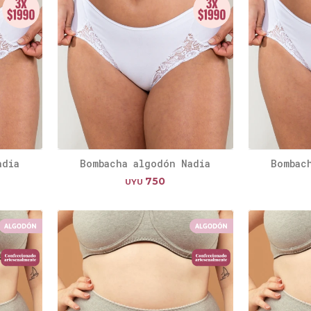
adia
Bombacha algodón Nadia
Bombac
750
UYU