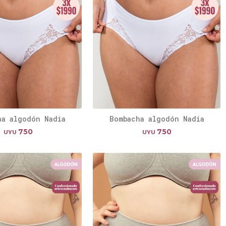
ha algodón Nadia
Bombacha algodón Nadia
750
750
UYU
UYU