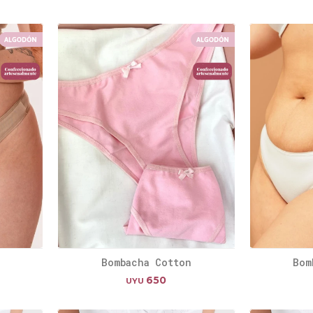
Bombacha Cotton
Bom
650
UYU