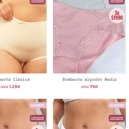
bacha Clásica
Bombacha algodón Nadia
1.290
750
UYU
UYU