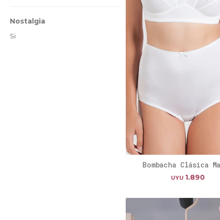
Nostalgia
Si
Bombacha Clásica M
1.890
UYU