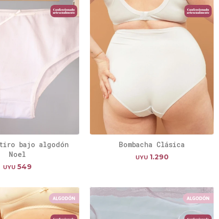
tiro bajo algodón
Bombacha Clásica
Noel
1.290
UYU
549
UYU