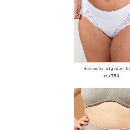
Bombacha algodón N
750
UYU