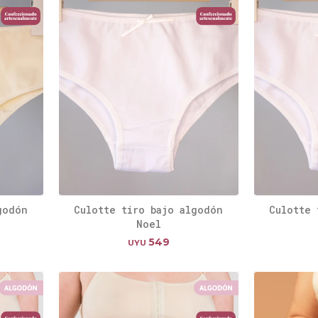
godón
Culotte tiro bajo algodón
Culotte 
Noel
549
UYU