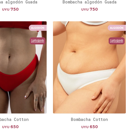
ha algodón Guada
Bombacha algodón Guada
750
750
UYU
UYU
bacha Cotton
Bombacha Cotton
650
650
UYU
UYU