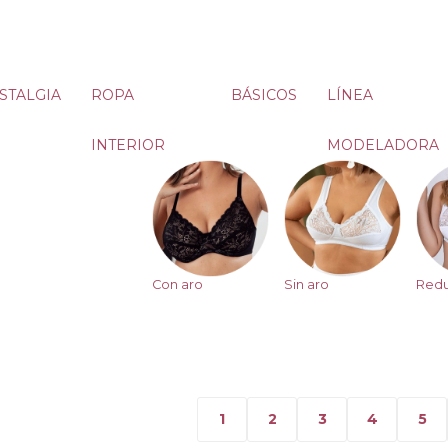
STALGIA
ROPA
BÁSICOS
LÍNEA
INTERIOR
MODELADORA
Con aro
Sin aro
Redu
1
2
3
4
5