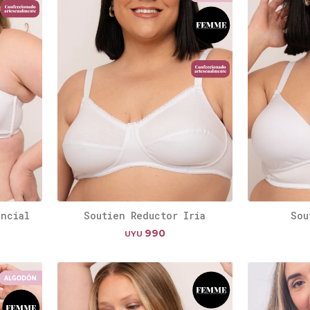
encial
Soutien Reductor Iria
Sou
990
UYU