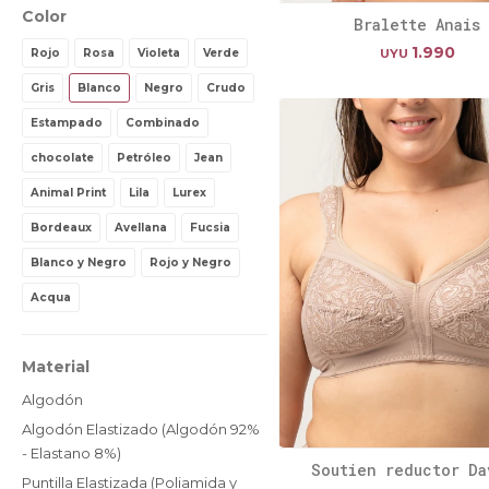
Color
Bralette Anais
1.990
Rojo
Rosa
Violeta
Verde
UYU
Gris
Blanco
Negro
Crudo
Estampado
Combinado
chocolate
Petróleo
Jean
Animal Print
Lila
Lurex
Bordeaux
Avellana
Fucsia
Blanco y Negro
Rojo y Negro
Acqua
Material
Algodón
Algodón Elastizado (Algodón 92%
- Elastano 8%)
Soutien reductor Da
Puntilla Elastizada (Poliamida y