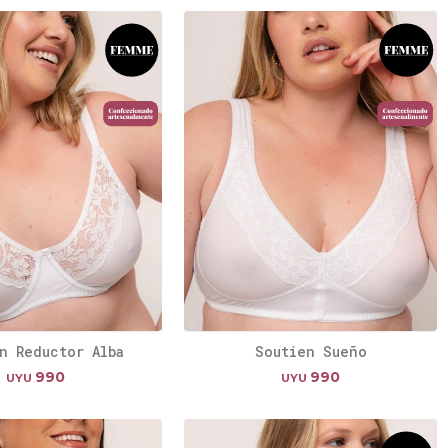
n Reductor Alba
Soutien Sueño
990
990
UYU
UYU