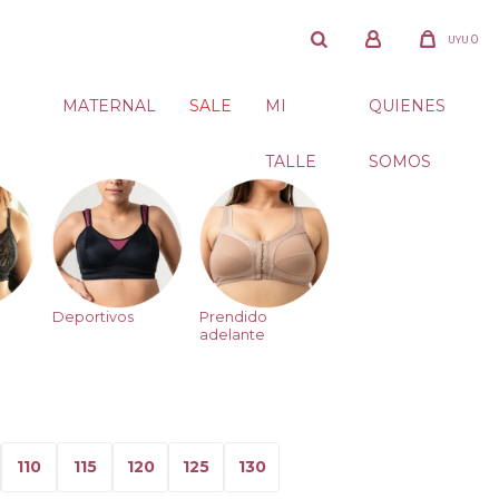
0
UYU
MATERNAL
SALE
MI
QUIENES
TALLE
SOMOS
Deportivos
Prendido
adelante
110
115
120
125
130