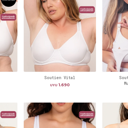
Soutien Vital
Sou
M
1.690
UYU