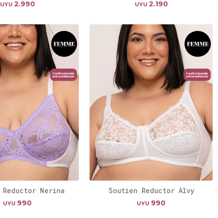
2.990
2.190
UYU
UYU
 Reductor Nerina
Soutien Reductor Alvy
990
990
UYU
UYU