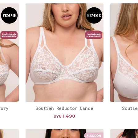
vory
Soutien Reductor Cande
Soutie
1.490
UYU