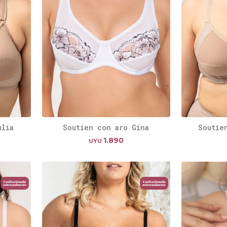
ulia
Soutien con aro Gina
Soutie
1.890
UYU