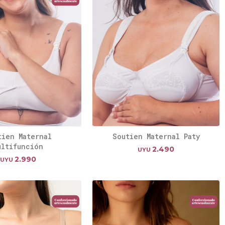
tien Maternal
Soutien Maternal Paty
ultifunción
2.490
UYU
2.990
UYU