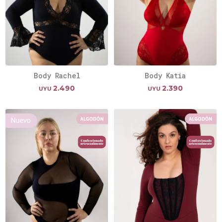
Body Rachel
Body Katia
2.490
2.390
UYU
UYU