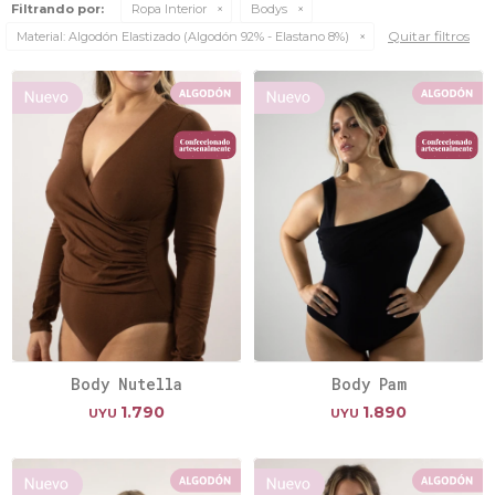
Filtrando por:
Ropa Interior
Bodys
Quitar filtros
Material:
Algodón Elastizado (Algodón 92% - Elastano 8%)
Body Nutella
Body Pam
1.790
1.890
UYU
UYU