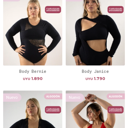
Body Bernie
Body Janice
1.890
1.790
UYU
UYU