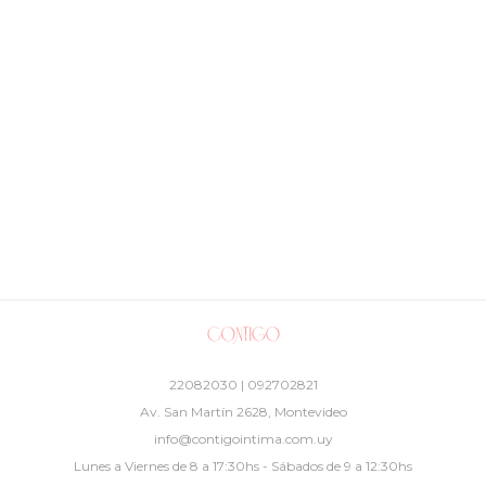
22082030 | 092702821
Av. San Martín 2628, Montevideo
info@contigointima.com.uy
Lunes a Viernes de 8 a 17:30hs - Sábados de 9 a 12:30hs