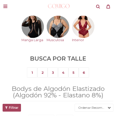

Manga Larga
Musculosa
Interior
BUSCA POR TALLE
1
2
3
4
5
6
Bodys de Algodón Elastizado
(Algodón 92% - Elastano 8%)
Recomendados