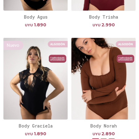
Body Agus
Body Trisha
1.890
2.990
UYU
UYU
Body Graciela
Body Norah
1.890
2.890
UYU
UYU