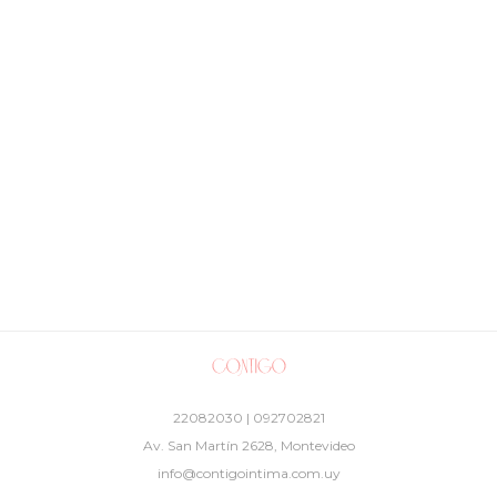
22082030 | 092702821
Av. San Martín 2628, Montevideo
info@contigointima.com.uy