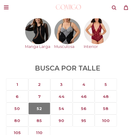

Manga Larga
Musculosa
Interior
BUSCA POR TALLE
1
2
3
4
5
6
7
44
46
48
50
52
54
56
58
80
85
90
95
100
105
110