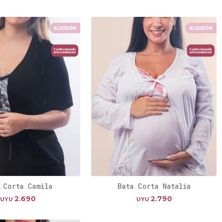
 Corta Camila
Bata Corta Natalia
2.690
2.790
UYU
UYU