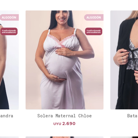
jandra
Solera Maternal Chloe
Bata
2.690
UYU