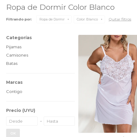
Ropa de Dormir Color Blanco
Quitar filtros
Filtrando por:
Ropa de Dormir
Color:
Blanco
Categorías
Pijamas
Camisones
Batas
Marcas
Contigo
Precio
(UYU)
OK