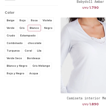
Babydoll Ámbar
1.790
UYU
Color
Beige
Rojo
Rosa
Violeta
Verde
Gris
Blanco
Negro
Crudo
Estampado
Combinado
chocolate
Turquesa
Coral
Lila
Verde Seco
Bordeaux
Blanco y Negro
Gris Melange
Rojo y Negro
Acqua
Camiseta interior M
1.890
UYU