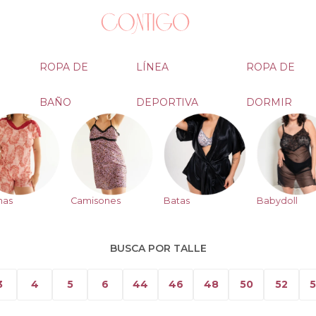
ROPA DE
LÍNEA
ROPA DE
BAÑO
DEPORTIVA
DORMIR
mas
Camisones
Batas
Babydoll
BUSCA POR TALLE
3
4
5
6
44
46
48
50
52