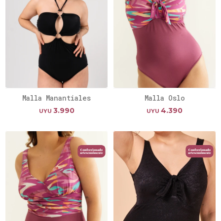
Malla Manantiales
Malla Oslo
3.990
4.390
UYU
UYU