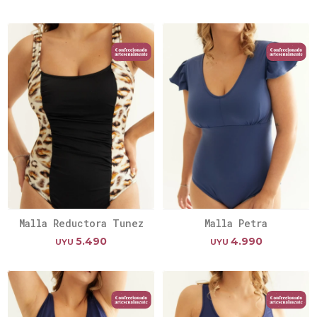
Malla Reductora Tunez
Malla Petra
5.490
4.990
UYU
UYU