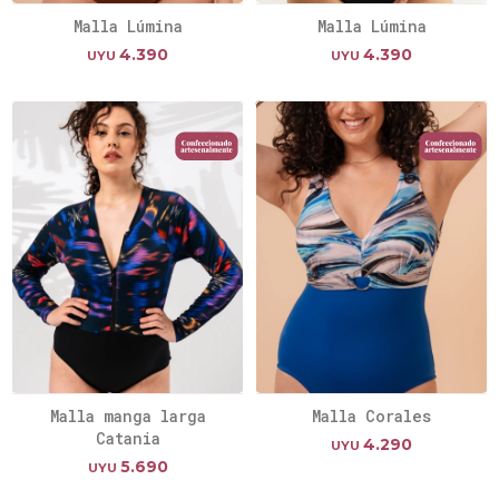
Malla Lúmina
Malla Lúmina
4.390
4.390
UYU
UYU
Malla manga larga
Malla Corales
Catania
4.290
UYU
5.690
UYU