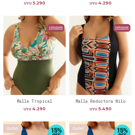
5.290
4.290
UYU
UYU
Malla Tropical
Malla Reductora Nilo
4.290
5.490
UYU
UYU