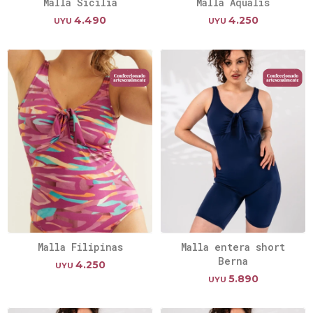
Malla Sicilia
Malla Aqualis
4.490
4.250
UYU
UYU
Malla Filipinas
Malla entera short
Berna
4.250
UYU
5.890
UYU