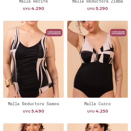
Malla Recife
Malla Reductora Zimba
4.290
5.290
UYU
UYU
Malla Reductora Samos
Malla Cuzco
5.490
4.250
UYU
UYU