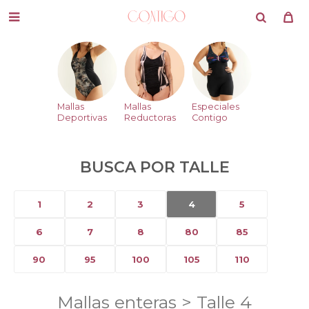

Mallas
Mallas
Especiales
Deportivas
Reductoras
Contigo
BUSCA POR TALLE
1
2
3
4
5
6
7
8
80
85
90
95
100
105
110
Mallas enteras > Talle 4