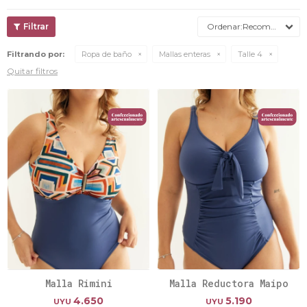
Recomendados
Filtrando por:
Ropa de baño
Mallas enteras
Talle 4
Quitar filtros
Malla Rimini
Malla Reductora Maipo
4.650
5.190
UYU
UYU