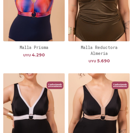
Malla Prisma
Malla Reductora
Almeria
4.290
UYU
5.690
UYU