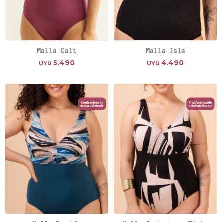
Malla Cali
Malla Isla
5.490
4.490
UYU
UYU