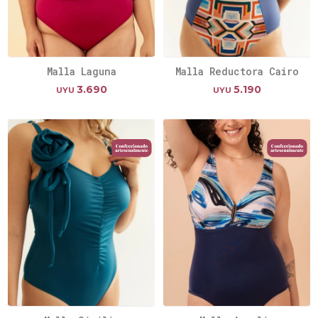
Malla Laguna
Malla Reductora Cairo
3.690
5.190
UYU
UYU