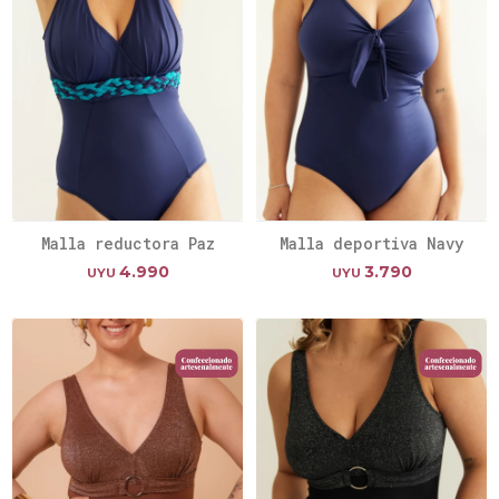
Malla reductora Paz
Malla deportiva Navy
4.990
3.790
UYU
UYU