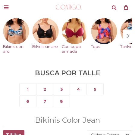

Bikinis con
Bikinis sin aro
Con copa
Tops
Tankini
aro
armada
BUSCA POR TALLE
1
2
3
4
5
6
7
8
Bikinis Color Jean
Recomendados