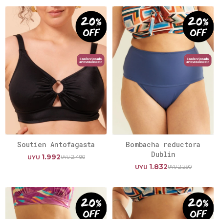
Soutien Antofagasta
Bombacha reductora
Dublin
1.992
2.490
UYU
UYU
1.832
2.290
UYU
UYU