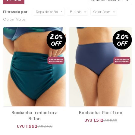
Filtrando por:
Ropa de baño
Bikinis
Color:
Jean
Quitar filtros
Bombacha reductora
Bombacha Pacífico
Milan
1.512
1.890
UYU
UYU
1.992
2.490
UYU
UYU