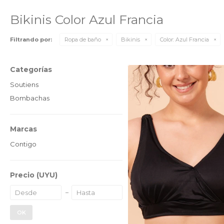
Bikinis Color Azul Francia
Filtrando por:
Ropa de baño
Bikinis
Color:
Azul Francia
Categorías
Soutiens
Bombachas
Marcas
Contigo
Precio
(UYU)
OK