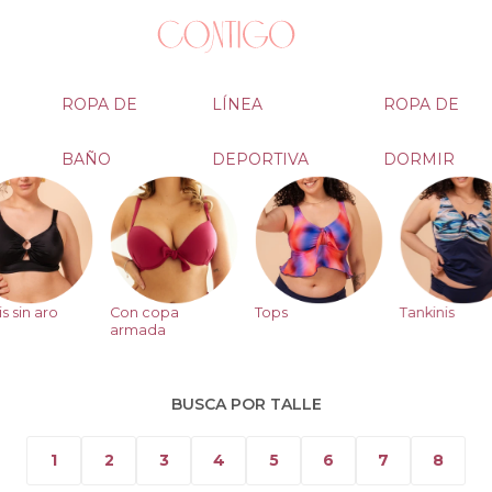
ROPA DE
LÍNEA
ROPA DE
BAÑO
DEPORTIVA
DORMIR
is sin aro
Con copa
Tops
Tankinis
armada
BUSCA POR TALLE
1
2
3
4
5
6
7
8