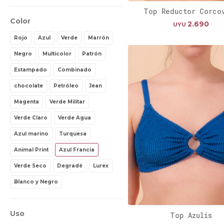
Top Reductor Corco
Color
2.690
UYU
Rojo
Azul
Verde
Marrón
Negro
Multicolor
Patrón
Estampado
Combinado
chocolate
Petróleo
Jean
Magenta
Verde Militar
Verde Claro
Verde Agua
Azul marino
Turquesa
Animal Print
Azul Francia
Verde Seco
Degradé
Lurex
Blanco y Negro
Uso
Top Azulis