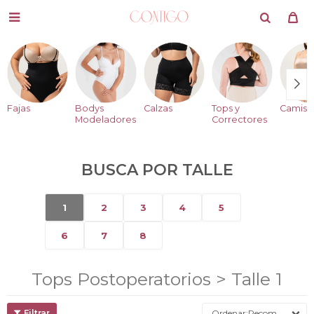

Fajas
Bodys
Calzas
Tops y
Camise
Modeladores
Correctores
BUSCA POR TALLE
1
2
3
4
5
6
7
8
Tops Postoperatorios > Talle 1
Recomendados