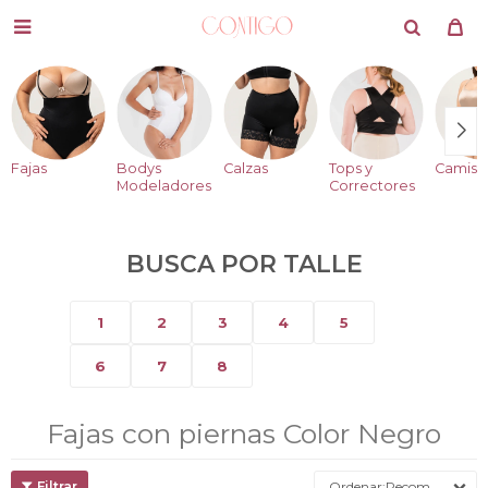

Fajas
Bodys
Calzas
Tops y
Camise
Modeladores
Correctores
BUSCA POR TALLE
1
2
3
4
5
6
7
8
Fajas con piernas Color Negro
Recomendados