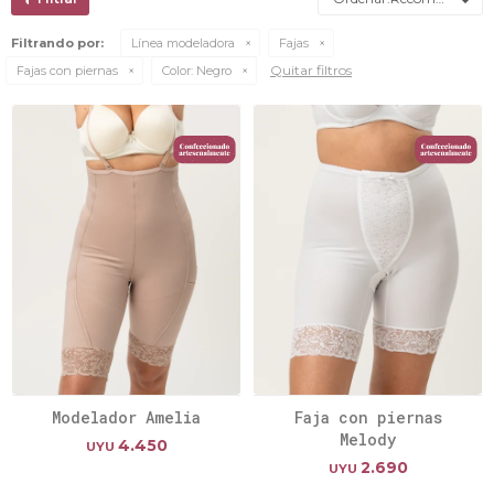
Filtrando por:
Línea modeladora
Fajas
Quitar filtros
Fajas con piernas
Color:
Negro
Modelador Amelia
Faja con piernas
Melody
4.450
UYU
2.690
UYU