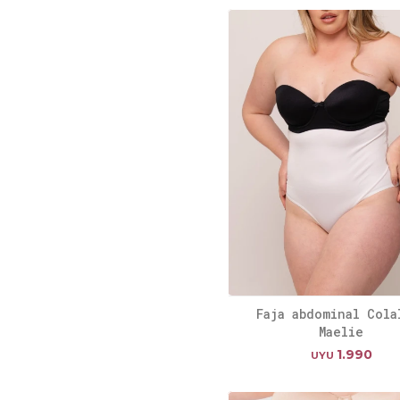
Faja abdominal Cola
Maelie
1.990
UYU