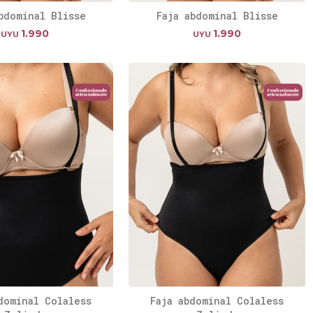
bdominal Blisse
Faja abdominal Blisse
1.990
1.990
UYU
UYU
dominal Colaless
Faja abdominal Colaless