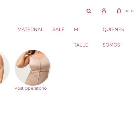
0
UYU
MATERNAL
SALE
MI
QUIENES
TALLE
SOMOS
Post Operatorio