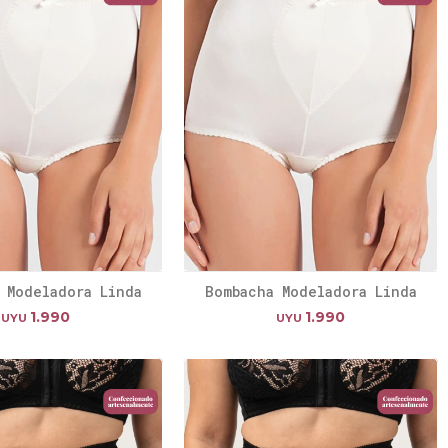
 Modeladora Linda
Bombacha Modeladora Linda
1.990
1.990
UYU
UYU