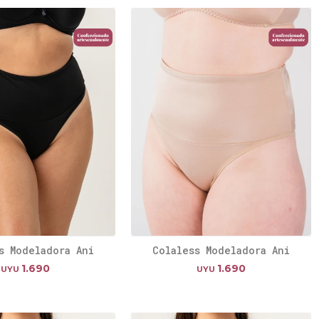
s Modeladora Ani
Colaless Modeladora Ani
1.690
1.690
UYU
UYU