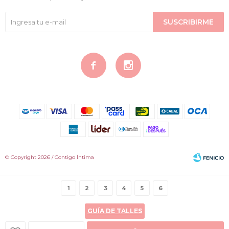
SUSCRIBIRME


© Copyright 2026 / Contigo Íntima
1
2
3
4
5
6
GUÍA DE TALLES
Fenicio