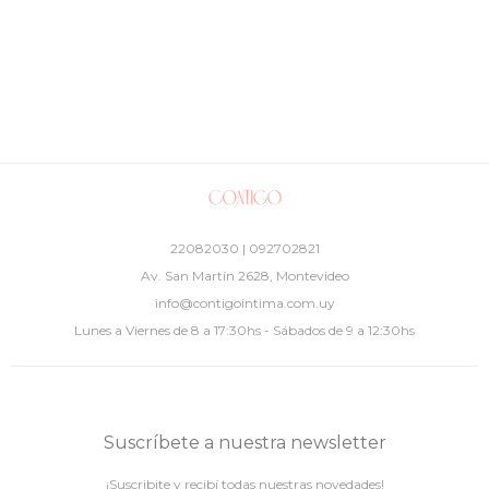
22082030 | 092702821
Av. San Martín 2628, Montevideo
info@contigointima.com.uy
Lunes a Viernes de 8 a 17:30hs - Sábados de 9 a 12:30hs
Suscríbete a nuestra newsletter
¡Suscribite y recibí todas nuestras novedades!