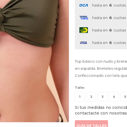
hasta en
6
cuotas
hasta en
6
cuotas
hasta en
6
cuotas
hasta en
6
cuotas
Top básico con nudo y brete
en espalda. Breteles regulab
Confeccionado con tela que
Talle:
1
2
3
4
5
Si tus medidas no coincid
contactacte con nosotras
GUÍA DE TALLES