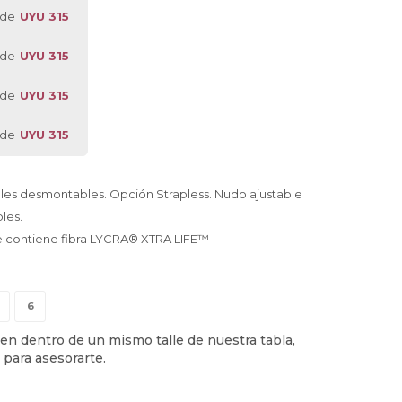
 de
UYU 315
 de
UYU 315
 de
UYU 315
 de
UYU 315
les desmontables. Opción Strapless. Nudo ajustable
les.
 contiene fibra LYCRA® XTRA LIFE™
6
en dentro de un mismo talle de nuestra tabla,
 para asesorarte.