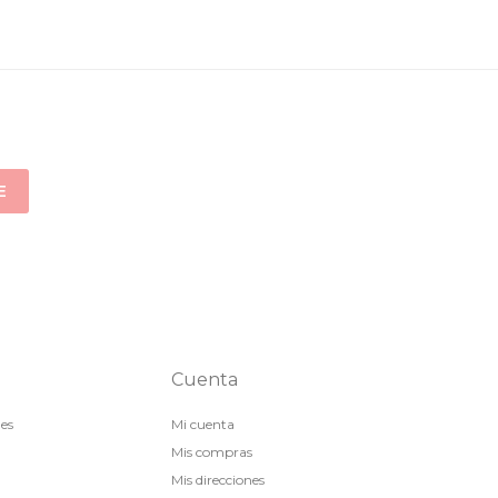
E
Cuenta
nes
Mi cuenta
Mis compras
Mis direcciones