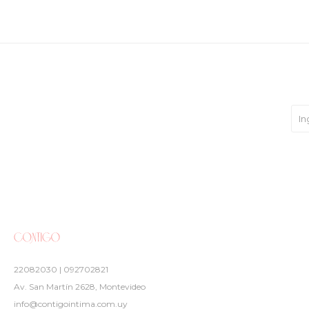
22082030 | 092702821
Av. San Martín 2628, Montevideo
info@contigointima.com.uy