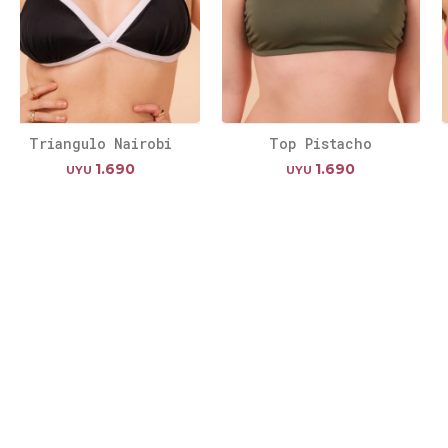
Triangulo Nairobi
Top Pistacho
1.690
1.690
UYU
UYU