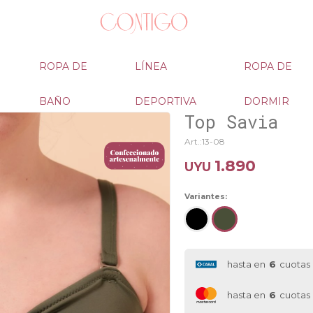
ROPA DE
LÍNEA
ROPA DE
BAÑO
DEPORTIVA
DORMIR
Top Savia
13-08
1.890
UYU
Variantes:
hasta en
6
cuotas
hasta en
6
cuotas