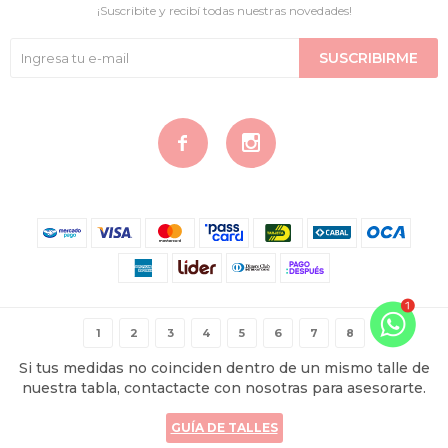
¡Suscribite y recibí todas nuestras novedades!
SUSCRIBIRME


© Copyright 2026 / Contigo Íntima
1
2
3
4
5
6
7
8
Si tus medidas no coinciden dentro de un mismo talle de
nuestra tabla, contactacte con nosotras para asesorarte.
GUÍA DE TALLES