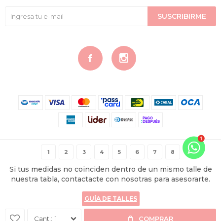
SUSCRIBIRME


© Copyright 2026 / Contigo Íntima
1
2
3
4
5
6
7
8
Si tus medidas no coinciden dentro de un mismo talle de
nuestra tabla, contactacte con nosotras para asesorarte.
GUÍA DE TALLES
Fenicio
1
COMPRAR