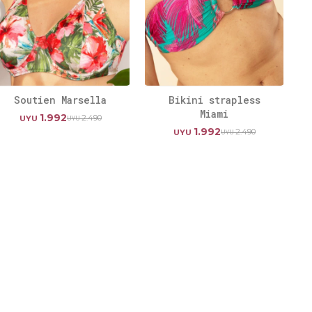
Soutien Marsella
Bikini strapless
Miami
1.992
2.490
UYU
UYU
1.992
2.490
UYU
UYU