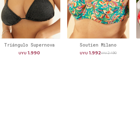
Triángulo Supernova
Soutien Milano
1.990
1.992
2.490
UYU
UYU
UYU