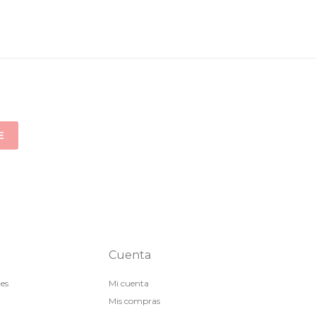
E
Cuenta
nes
Mi cuenta
Mis compras