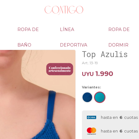
ROPA DE
LÍNEA
ROPA DE
BAÑO
DEPORTIVA
DORMIR
Top Azulis
13-19
1.990
UYU
Variantes:
hasta en
6
cuotas
hasta en
6
cuotas