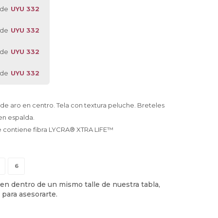
 de
UYU 332
 de
UYU 332
 de
UYU 332
 de
UYU 332
 de aro en centro. Tela con textura peluche. Breteles
en espalda.
 contiene fibra LYCRA® XTRA LIFE™
6
en dentro de un mismo talle de nuestra tabla,
 para asesorarte.