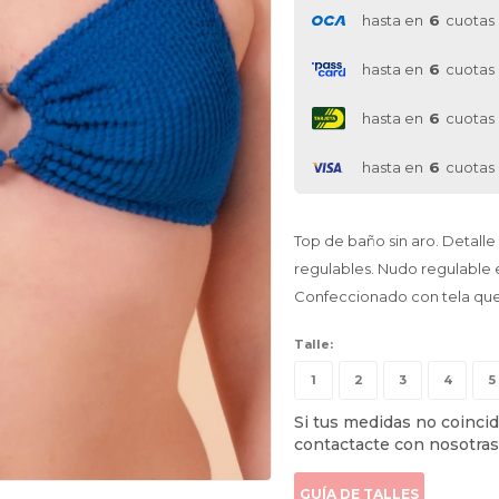
hasta en
6
cuotas
hasta en
6
cuotas
hasta en
6
cuotas
hasta en
6
cuotas
Top de baño sin aro. Detalle
regulables. Nudo regulable 
Confeccionado con tela que
Talle:
1
2
3
4
5
Si tus medidas no coincid
contactacte con nosotras
GUÍA DE TALLES