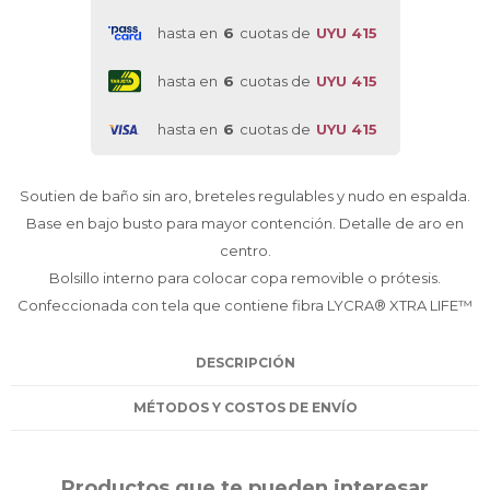
hasta en
6
cuotas de
UYU 415
hasta en
6
cuotas de
UYU 415
hasta en
6
cuotas de
UYU 415
Soutien de baño sin aro, breteles regulables y nudo en espalda.
Base en bajo busto para mayor contención. Detalle de aro en
centro.
Bolsillo interno para colocar copa removible o prótesis.
Confeccionada con tela que contiene fibra LYCRA® XTRA LIFE™
DESCRIPCIÓN
MÉTODOS Y COSTOS DE ENVÍO
Productos que te pueden interesar