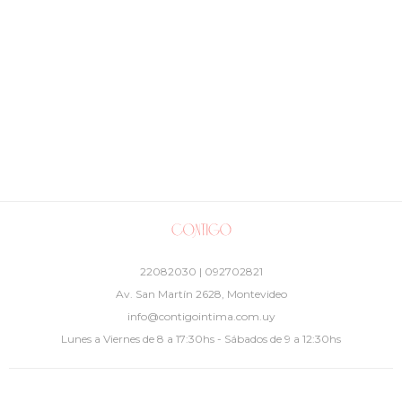
22082030 | 092702821
Av. San Martín 2628, Montevideo
info@contigointima.com.uy
Lunes a Viernes de 8 a 17:30hs - Sábados de 9 a 12:30hs