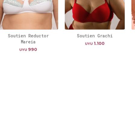
Soutien Reductor
Soutien Grachi
Mareia
1.100
UYU
990
UYU