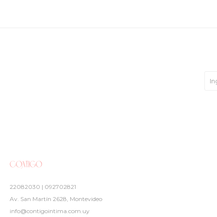
22082030 | 092702821
Av. San Martín 2628, Montevideo
info@contigointima.com.uy