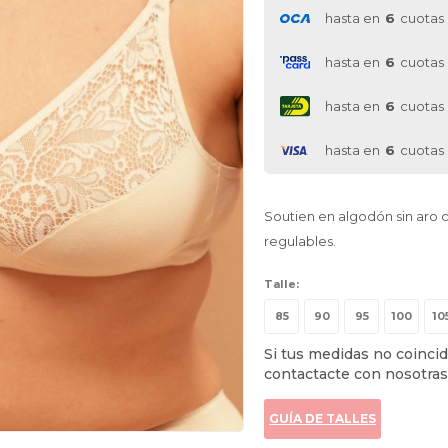
hasta en
6
cuotas
hasta en
6
cuotas
hasta en
6
cuotas
hasta en
6
cuotas
Soutien en algodón sin aro c
regulables.
Talle:
85
90
95
100
10
Si tus medidas no coincid
contactacte con nosotras
GUÍA DE TALLES