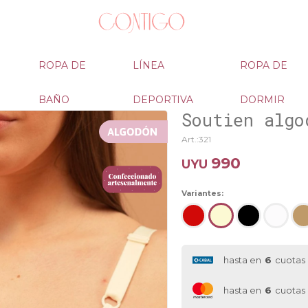
ROPA DE
LÍNEA
ROPA DE
BAÑO
DEPORTIVA
DORMIR
Soutien algo
321
990
UYU
Variantes:
hasta en
6
cuotas
hasta en
6
cuotas