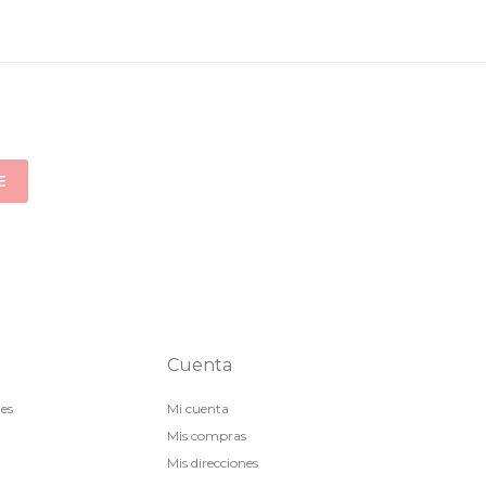
E
Cuenta
nes
Mi cuenta
Mis compras
Mis direcciones