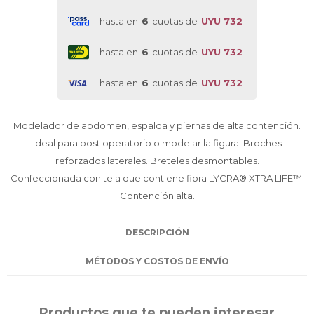
hasta en
6
cuotas de
UYU 732
hasta en
6
cuotas de
UYU 732
hasta en
6
cuotas de
UYU 732
Modelador de abdomen, espalda y piernas de alta contención.
Ideal para post operatorio o modelar la figura. Broches
reforzados laterales. Breteles desmontables.
Confeccionada con tela que contiene fibra LYCRA® XTRA LIFE™.
Contención alta.
DESCRIPCIÓN
MÉTODOS Y COSTOS DE ENVÍO
Productos que te pueden interesar