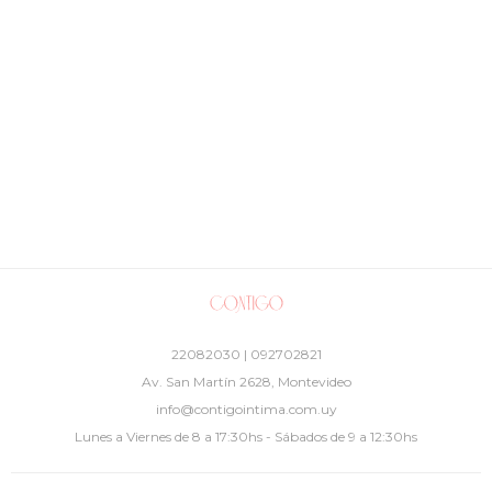
22082030 | 092702821
Av. San Martín 2628, Montevideo
info@contigointima.com.uy
Lunes a Viernes de 8 a 17:30hs - Sábados de 9 a 12:30hs