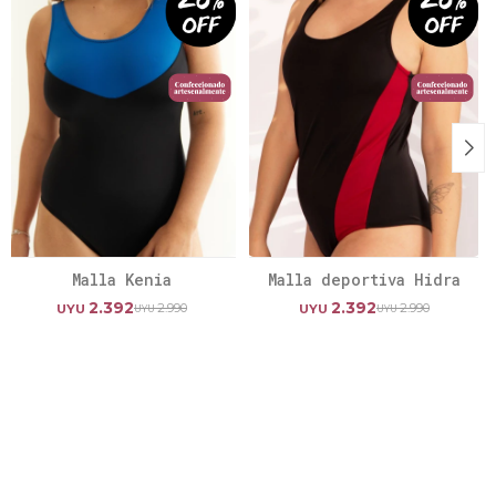
Malla Kenia
Malla deportiva Hidra
2.392
2.392
2.990
2.990
UYU
UYU
UYU
UYU