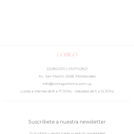
22082030 | 092702821
Av. San Martín 2628, Montevideo
info@contigointima.com.uy
Lunes a Viernes de 8 a 17:30hs - Sábados de 9 a 12:30hs
Suscríbete a nuestra newsletter
¡Suscribite y recibí todas nuestras novedades!