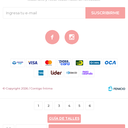
SUSCRIBIRME


© Copyright 2026 / Contigo Íntima
1
2
3
4
5
6
GUÍA DE TALLES
Fenicio