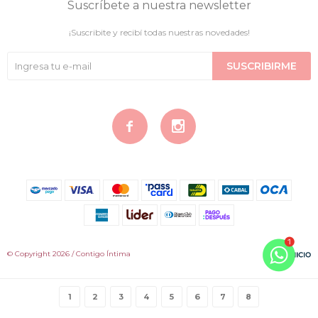
Suscríbete a nuestra newsletter
¡Suscribite y recibí todas nuestras novedades!
SUSCRIBIRME


© Copyright 2026 / Contigo Íntima
1
2
3
4
5
6
7
8