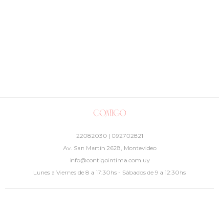
22082030 | 092702821
Av. San Martín 2628, Montevideo
info@contigointima.com.uy
Lunes a Viernes de 8 a 17:30hs - Sábados de 9 a 12:30hs