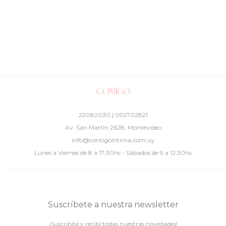
22082030 | 092702821
Av. San Martín 2628, Montevideo
info@contigointima.com.uy
Lunes a Viernes de 8 a 17:30hs - Sábados de 9 a 12:30hs
Suscríbete a nuestra newsletter
¡Suscribite y recibí todas nuestras novedades!