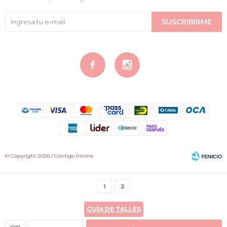
SUSCRIBIRME


© Copyright 2026 / Contigo Íntima
1
2
GUÍA DE TALLES
Fenicio