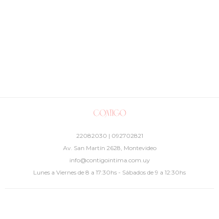
22082030 | 092702821
Av. San Martín 2628, Montevideo
info@contigointima.com.uy
Lunes a Viernes de 8 a 17:30hs - Sábados de 9 a 12:30hs