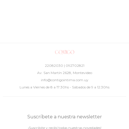
22082030 | 092702821
Av. San Martín 2628, Montevideo
info@contigointima.com.uy
Lunes a Viernes de 8 a 17:30hs - Sábados de 9 a 12:30hs
Suscríbete a nuestra newsletter
¡Suscribite y recibí todas nuestras novedades!