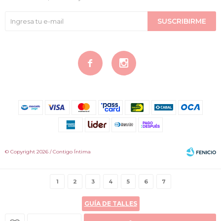
SUSCRIBIRME


© Copyright 2026 / Contigo Íntima
1
2
3
4
5
6
7
GUÍA DE TALLES
Fenicio