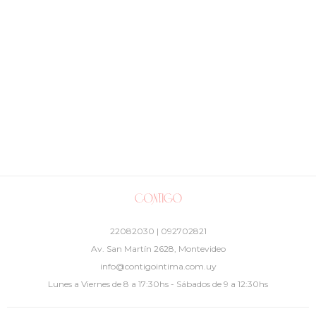
22082030 | 092702821
Av. San Martín 2628, Montevideo
info@contigointima.com.uy
Lunes a Viernes de 8 a 17:30hs - Sábados de 9 a 12:30hs