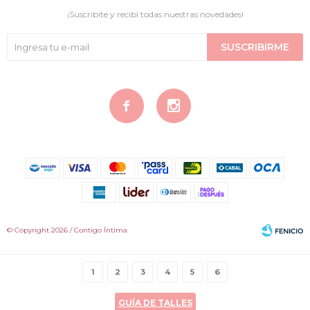
¡Suscribite y recibí todas nuestras novedades!
SUSCRIBIRME


© Copyright 2026 / Contigo Íntima
1
2
3
4
5
6
GUÍA DE TALLES