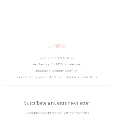
22082030 | 092702821
Av. San Martín 2628, Montevideo
info@contigointima.com.uy
Lunes a Viernes de 8 a 17:30hs - Sábados de 9 a 12:30hs
Suscríbete a nuestra newsletter
¡Suscribite y recibí todas nuestras novedades!