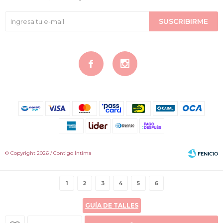
SUSCRIBIRME


© Copyright 2026 / Contigo Íntima
1
2
3
4
5
6
GUÍA DE TALLES
Fenicio