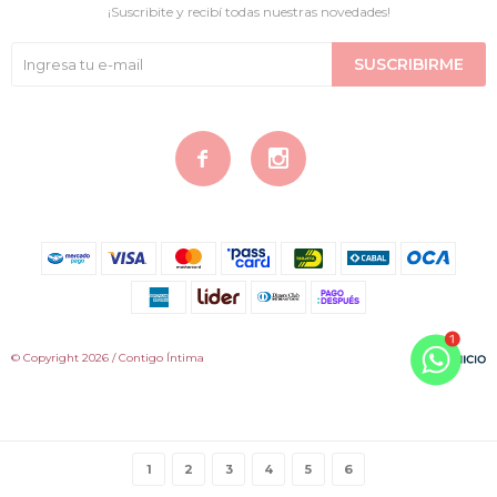
¡Suscribite y recibí todas nuestras novedades!
SUSCRIBIRME


© Copyright 2026 / Contigo Íntima
1
2
3
4
5
6