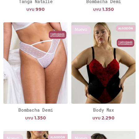
Tanga Natalie
Bombacha Demi
990
1.350
UYU
UYU
Bombacha Demi
Body Max
1.350
2.290
UYU
UYU