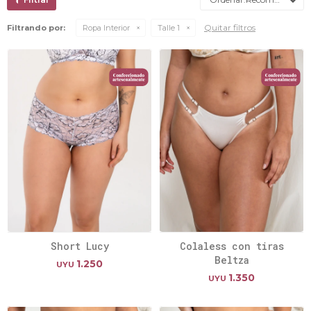
Quitar filtros
Filtrando por:
Ropa Interior
Talle 1
Short Lucy
Colaless con tiras
Beltza
1.250
UYU
1.350
UYU