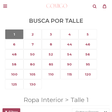

BUSCA POR TALLE
1
2
3
4
5
6
7
8
44
46
48
50
52
54
56
58
80
85
90
95
100
105
110
115
120
125
130
Ropa Interior > Talle 1
Recomendados