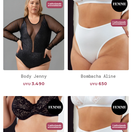
Body Jenny
Bombacha Aline
3.490
650
UYU
UYU