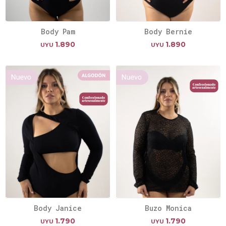
Body Pam
Body Bernie
1.890
1.890
UYU
UYU
Body Janice
Buzo Monica
1.790
1.790
UYU
UYU