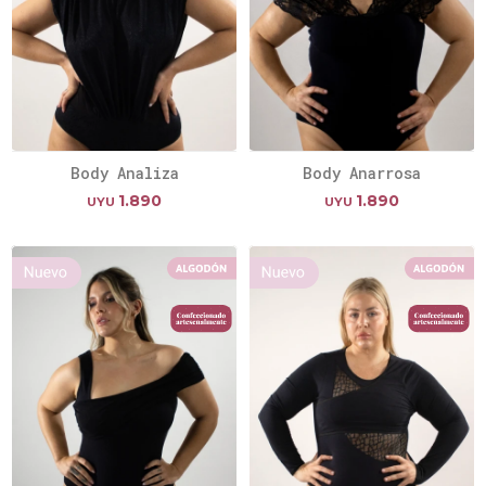
Body Analiza
Body Anarrosa
1.890
1.890
UYU
UYU