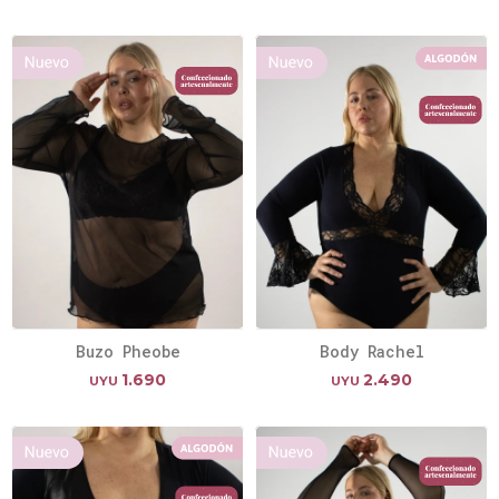
Buzo Pheobe
Body Rachel
1.690
2.490
UYU
UYU