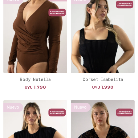
Body Nutella
Corset Isabelita
1.790
1.990
UYU
UYU