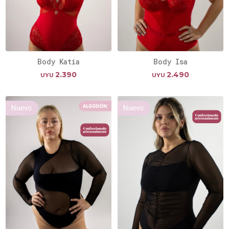
Body Katia
Body Isa
2.390
2.490
UYU
UYU