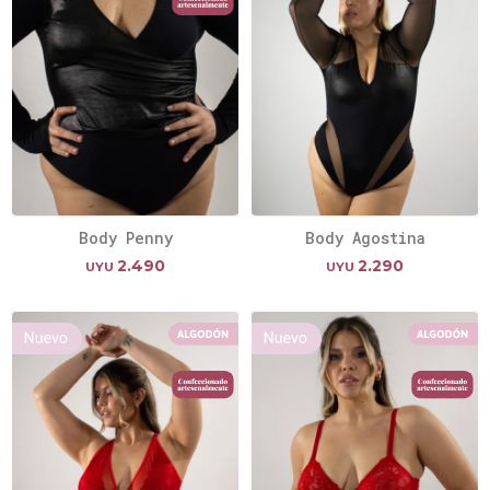
Body Penny
Body Agostina
2.490
2.290
UYU
UYU