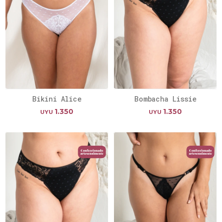
Bikini Alice
Bombacha Lissie
1.350
1.350
UYU
UYU