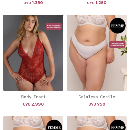
1.350
1.250
UYU
UYU
Body Inari
Colaless Cecile
2.990
750
UYU
UYU