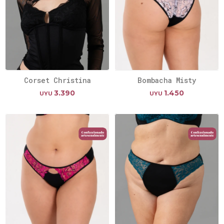
Corset Christina
Bombacha Misty
3.390
1.450
UYU
UYU