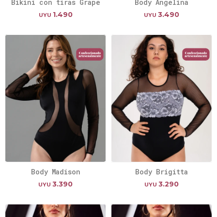
Bikini con tiras Grape
Body Angelina
1.490
3.490
UYU
UYU
Body Madison
Body Brigitta
3.390
3.290
UYU
UYU