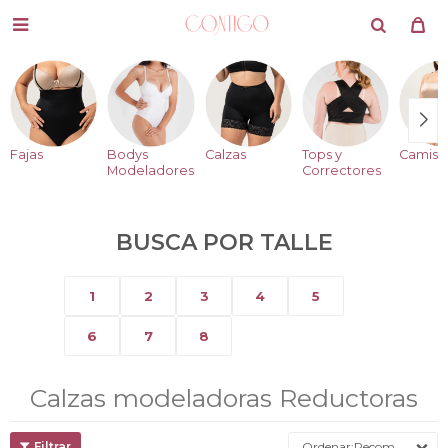

Fajas
Bodys
Calzas
Tops y
Camise
Modeladores
Correctores
BUSCA POR TALLE
1
2
3
4
5
6
7
8
Calzas modeladoras Reductoras
Recomendados