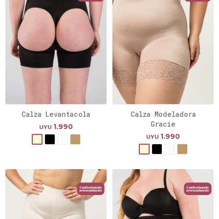
Calza Levantacola
Calza Modeladora
Gracie
1.990
UYU
1.990
UYU