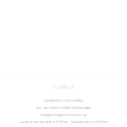
22082030 | 092702821
Av. San Martín 2628, Montevideo
info@contigointima.com.uy
Lunes a Viernes de 8 a 17:30hs - Sábados de 9 a 12:30hs