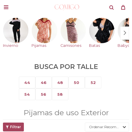

Invierno
Pijamas
Camisones
Batas
Babydo
BUSCA POR TALLE
44
46
48
50
52
54
56
58
Pijamas de uso Exterior
Recomendados