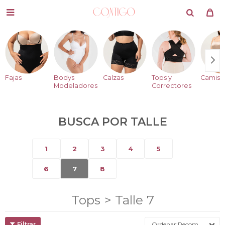

Fajas
Bodys
Calzas
Tops y
Camise
Modeladores
Correctores
BUSCA POR TALLE
1
2
3
4
5
6
7
8
Tops > Talle 7
Recomendados