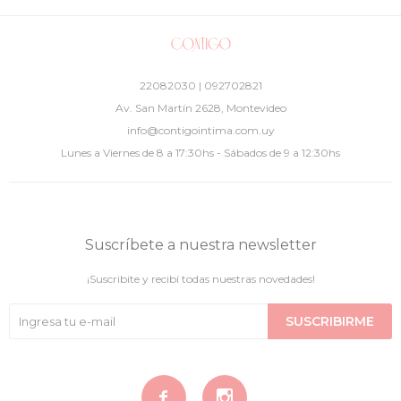
22082030 | 092702821
Av. San Martín 2628, Montevideo
info@contigointima.com.uy
Lunes a Viernes de 8 a 17:30hs - Sábados de 9 a 12:30hs
Suscríbete a nuestra newsletter
¡Suscribite y recibí todas nuestras novedades!
SUSCRIBIRME

