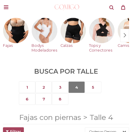

Fajas
Bodys
Calzas
Tops y
Camise
Modeladores
Correctores
BUSCA POR TALLE
1
2
3
4
5
6
7
8
Fajas con piernas > Talle 4
Recomendados