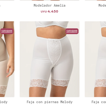
a
Modelador Amelia
Mod
4.450
UYU
lody
Faja con piernas Melody
Faja co