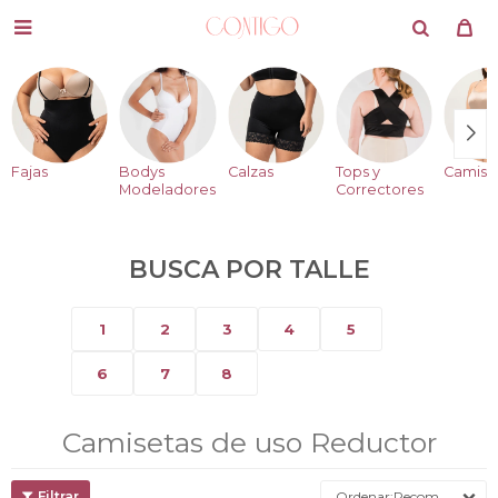

Fajas
Bodys
Calzas
Tops y
Camise
Modeladores
Correctores
BUSCA POR TALLE
1
2
3
4
5
6
7
8
Camisetas de uso Reductor
Recomendados