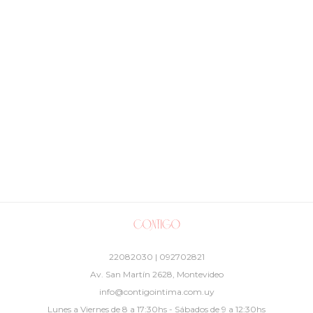
22082030 | 092702821
Av. San Martín 2628, Montevideo
info@contigointima.com.uy
Lunes a Viernes de 8 a 17:30hs - Sábados de 9 a 12:30hs