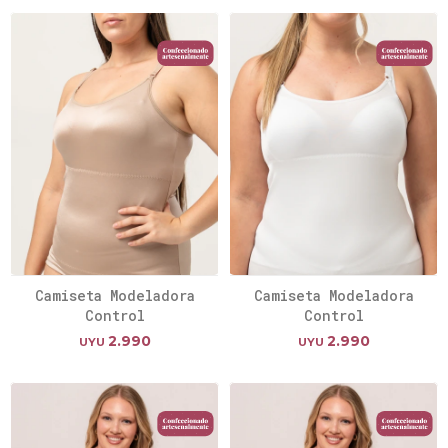
Camiseta Modeladora
Camiseta Modeladora
Control
Control
2.990
2.990
UYU
UYU