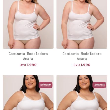
Camiseta Modeladora
Camiseta Modeladora
Amara
Amara
1.990
1.990
UYU
UYU