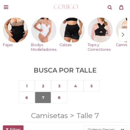

Fajas
Bodys
Calzas
Tops y
Camise
Modeladores
Correctores
BUSCA POR TALLE
1
2
3
4
5
6
7
8
Camisetas > Talle 7
Recomendados