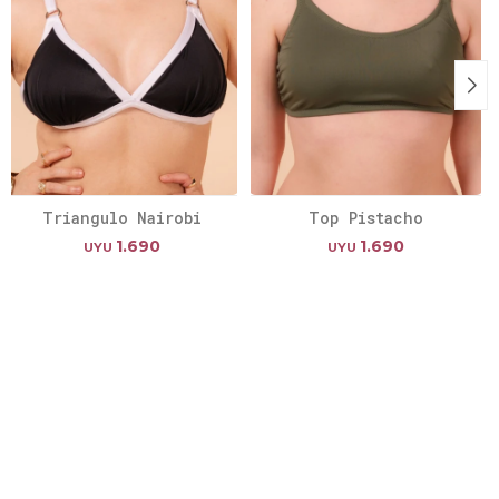
Triangulo Nairobi
Top Pistacho
1.690
1.690
UYU
UYU