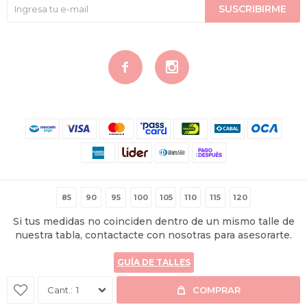
SUSCRIBIRME


© Copyright 2026 / Contigo Íntima
85
90
95
100
105
110
115
120
Si tus medidas no coinciden dentro de un mismo talle de
nuestra tabla, contactacte con nosotras para asesorarte.
GUÍA DE TALLES
Fenicio
1
COMPRAR