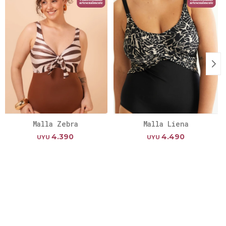
Malla Zebra
Malla Liena
4.390
4.490
UYU
UYU