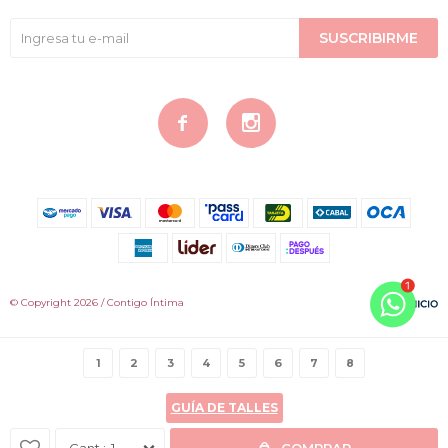
SUSCRIBIRME


© Copyright 2026 / Contigo Íntima
1
2
3
4
5
6
7
8
GUÍA DE TALLES
Fenicio