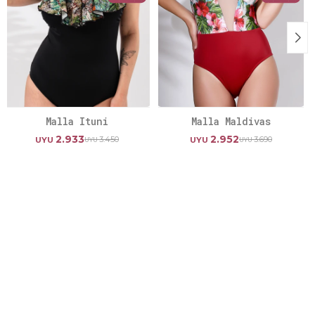
Malla Ituni
Malla Maldivas
2.933
2.952
3.450
3.690
UYU
UYU
UYU
UYU