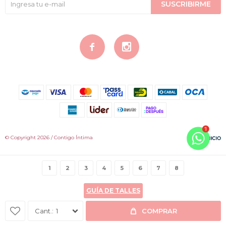
SUSCRIBIRME


© Copyright 2026 / Contigo Íntima
1
2
3
4
5
6
7
8
GUÍA DE TALLES
Fenicio
1
COMPRAR