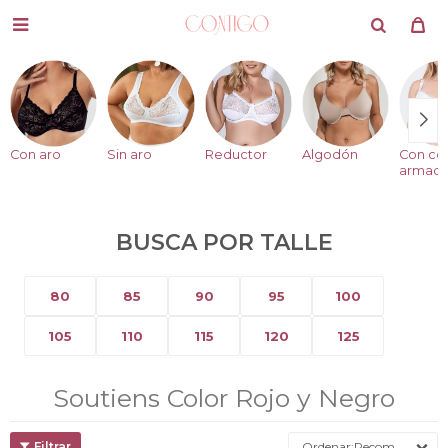

Con aro
Sin aro
Reductor
Algodón
Con co
armad
BUSCA POR TALLE
80
85
90
95
100
105
110
115
120
125
Soutiens Color Rojo y Negro
Recomendados