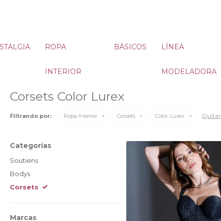
STALGIA
ROPA
BÁSICOS
LÍNEA
INTERIOR
MODELADORA
Corsets Color Lurex
Quitar 
Filtrando por:
Ropa Interior
Corsets
Color:
Lurex
Categorías
Soutiens
Bodys
Corsets
Marcas