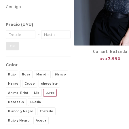
Contigo
Precio
(UYU)
OK
Corset Belinda
3.990
UYU
Color
Rojo
Rosa
Marrón
Blanco
Negro
Crudo
chocolate
Animal Print
Lila
Lurex
Bordeaux
Fucsia
Blanco y Negro
Tostado
Rojo y Negro
Acqua