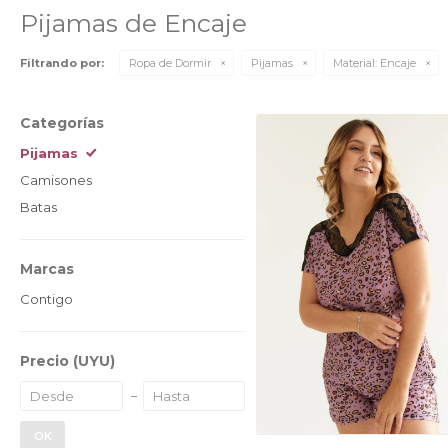
Pijamas de Encaje
Filtrando por:
Ropa de Dormir
Pijamas
Material:
Encaje
Categorías
Pijamas
Camisones
Batas
Marcas
Contigo
Precio
(UYU)
OK