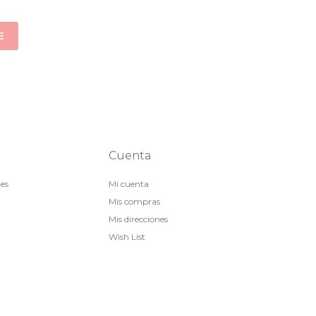
E
Cuenta
nes
Mi cuenta
Mis compras
Mis direcciones
Wish List