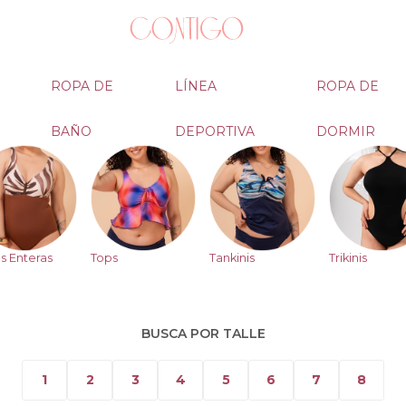
ROPA DE
LÍNEA
ROPA DE
BAÑO
DEPORTIVA
DORMIR
s Enteras
Tops
Tankinis
Trikinis
BUSCA POR TALLE
1
2
3
4
5
6
7
8