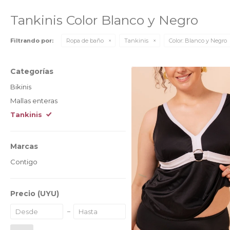
Tankinis Color Blanco y Negro
Filtrando por:
Ropa de baño
Tankinis
Color:
Blanco y Negro
Categorías
Bikinis
Mallas enteras
Tankinis
Marcas
Contigo
Precio
(UYU)