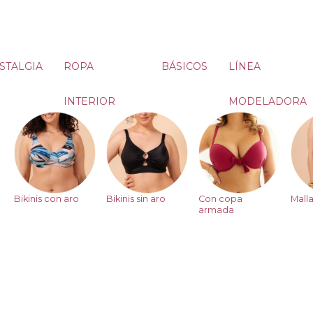
STALGIA
ROPA
BÁSICOS
LÍNEA
INTERIOR
MODELADORA
Bikinis con aro
Bikinis sin aro
Con copa
Malla
armada